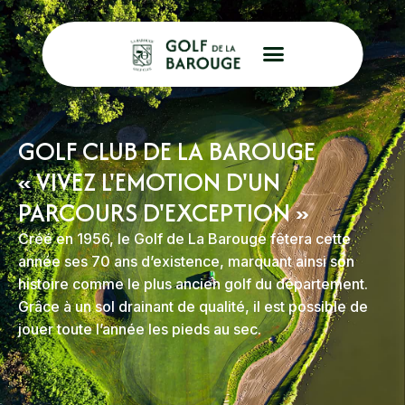
GOLF CLUB DE LA BAROUGE
« VIVEZ L'EMOTION D'UN
PARCOURS D'EXCEPTION »
Créé en 1956, le Golf de La Barouge fêtera cette
année ses 70 ans d’existence, marquant ainsi son
histoire comme le plus ancien golf du département.
Grâce à un sol drainant de qualité, il est possible de
jouer toute l’année les pieds au sec.